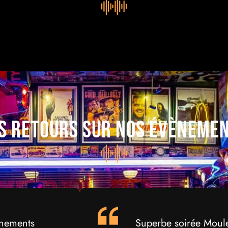
Avis
s retours sur nos évèneme
ènements
Superbe soirée Moules