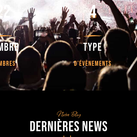
22
4
mbre
type
MBRES
D’ÉVÈNEMENTS
Notre Blog
Dernières News