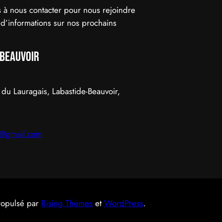
 à nous contacter pour nous rejoindre
 d’informations sur nos prochains
-beauvoir
du Lauragais, Labastide-Beauvoir,
0@gmail.com
ropulsé par
Rising Themes
et
WordPress
.