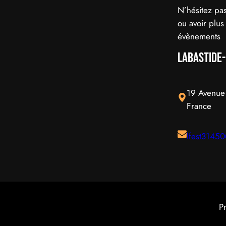
N’hésitez pas
ou avoir plus
évènements
Labastide
19 Avenue 
France
lfest3145
P