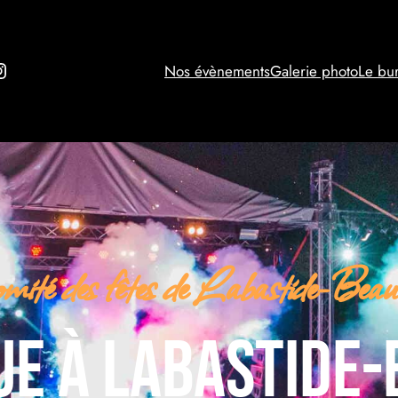
ebook
nstagram
Nos évènements
Galerie photo
Le bu
mité des fêtes de Labastide-Beauv
ue à labastide-