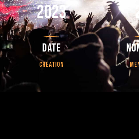
2023
Date
No
CRÉATION
ME