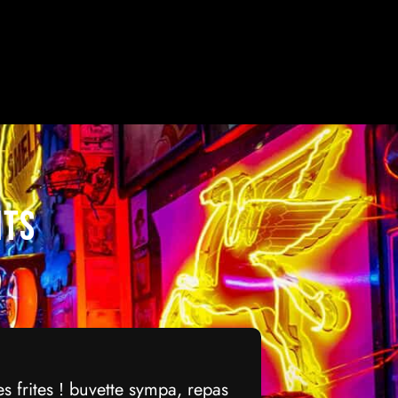
nts
 frites ! buvette sympa, repas